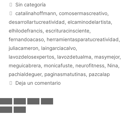
Sin categoría
catalinahoffmann
,
comosermascreativo
,
desarrollartucreatividad
,
elcaminodelartista
,
elhilodefrancis
,
escrituracinsciente
,
fernandoacaso
,
herramientasparatucreatividad
,
juliacameron
,
laingarciacalvo
,
lavozdelosexpertos
,
lavozdetualma
,
masymejor
,
meguicabrera
,
monicafuste
,
neurofitness
,
Nina
,
pachialdeguer
,
paginasmatutinas
,
pazcalap
Deja un comentario