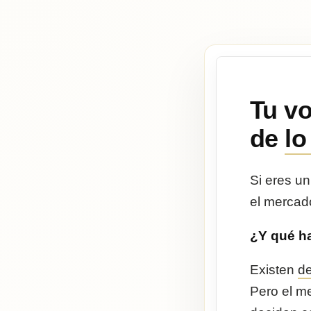
Tu vo
de
lo
Si eres un
el mercad
¿Y qué h
Existen
de
Pero el m