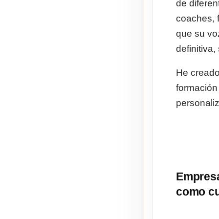
de diferen
coaches, 
que su vo
definitiva,
He creado
formación
personali
Empresa
como cua