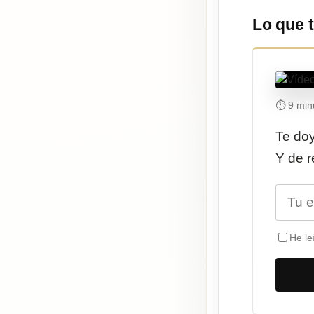
Lo que t
⏱ 9 minu
Te do
Y de r
He le