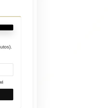
utos).
.
dad
.