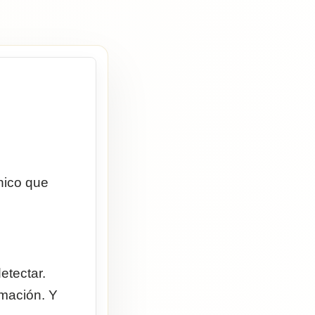
nico que
etectar.
rmación. Y