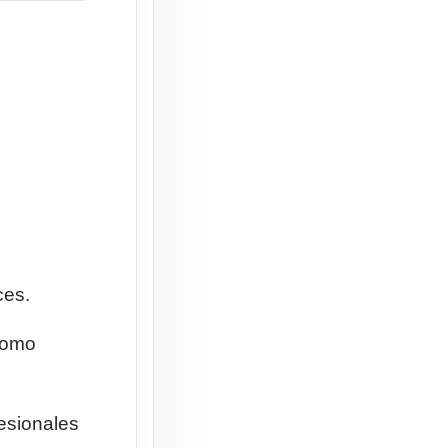
ces.
 como
esionales