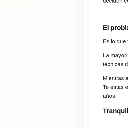
deciden c
El probl
Es lo que 
La mayoría
técnicas 
Mientras 
Te estás e
años.
Tranquil