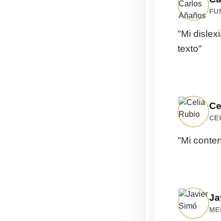
FU
"Mi dislex
texto"
Ce
CE
"Mi conten
Ja
ME