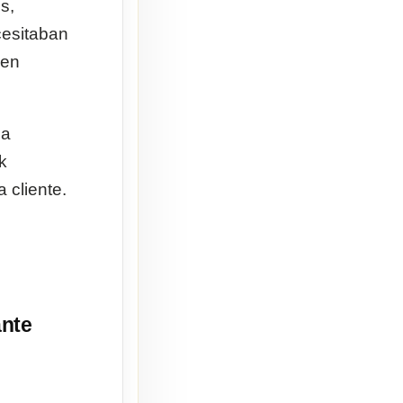
s,
cesitaban
 en
la
k
 cliente.
ante