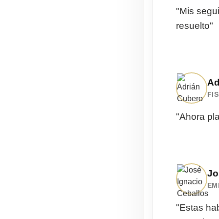
"Mis segu
resuelto"
Ad
FI
"Ahora pla
Jo
EM
"Estas ha