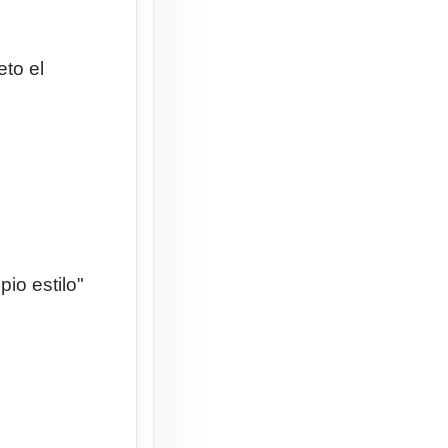
eto el
io estilo"