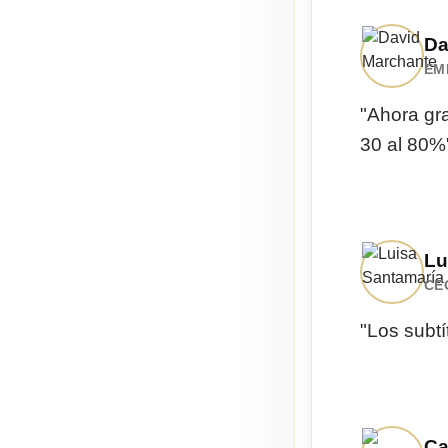
Da
EM
"Ahora gr
30 al 80%
Lu
CE
"Los subtí
Ca