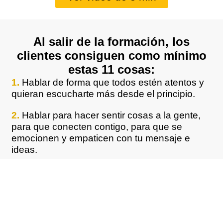
Al salir de la formación, los
clientes consiguen como mínimo
estas 11 cosas:
1.
Hablar de forma que todos estén atentos y
quieran escucharte más desde el principio.
2.
Hablar para hacer sentir cosas a la gente,
para que conecten contigo, para que se
emocionen y empaticen con tu mensaje e
ideas.
3.
Hablar con nuevos rangos tonales que te
hagan sonar más creíble, cercano y confiable.
4.
Hablar más claro y fácil de entender para
que nadie se confunda cuando hablas o no te