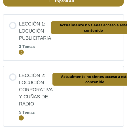
Expand All
LECCIÓN 1:
Actualmente no tienes acceso a est
contenido
LOCUCIÓN
PUBLICITARIA
3 Temas
Expandir
Contenido de la Lección
LECCIÓN 2:
Actualmente no tienes acceso a est
0% COMPLETADO
0/3 pasos
contenido
LOCUCIÓN
CORPORATIVA
Y CUÑAS DE
VIDEOS ANUNCIOS HOMBRE
RADIO
5 Temas
Expandir
VIDEOS ANUNCIOS MUJER