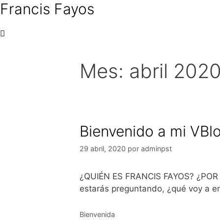
Francis Fayos
Saltar
al
contenido
Mes:
abril 202
Bienvenido a mi VBl
29 abril, 2020
por
adminpst
¿QUIÉN ES FRANCIS FAYOS? ¿POR Q
estarás preguntando, ¿qué voy a e
Categorías
Bienvenida