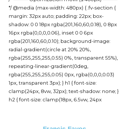
*/ @media (max-width: 480px) { .fv-section {
margin: 32px auto; padding: 22px; box-
shadow: 0 0 18px rgba(201,160,60,0.18), 0 8px
16px rgba(0,0,0,0.06), inset 0 0 6px
rgba(201,160,60,0.10); background-image:
radial-gradient(circle at 20% 20%,
rgba(255,255,255,0.55) 0%, transparent 55%),
repeating-linear-gradient(0deg,
rgba(255,255,255,0.05) 0px, rgba(0,0,0,0.03)
1px, transparent 3px); } h1 { font-size:
clamp(24px, 8vw, 32px); text-shadow: none; }
h2 { font-size: clamp(18px, 6.5vw, 24px
Francis Fayos