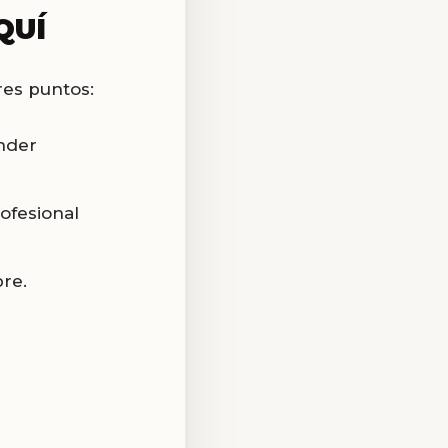
QUÍ
res puntos:
nder
ofesional
re.