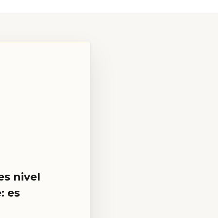
es nivel
: es