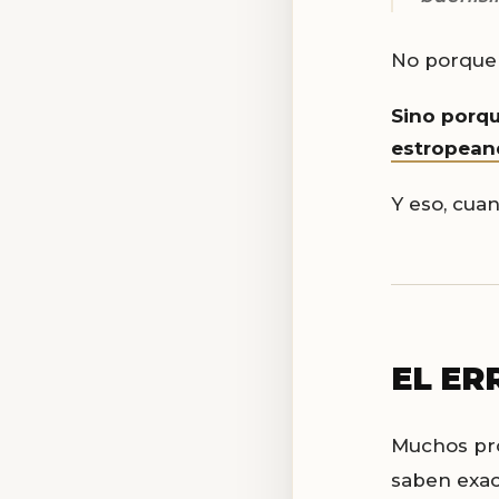
No porque 
Sino porqu
estropeand
Y eso, cuan
EL ER
Muchos pro
saben exa