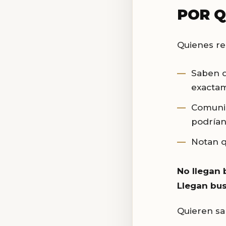
POR Q
Quienes re
Saben q
exacta
Comunic
podrían
Notan q
No llegan
Llegan b
Quieren sa