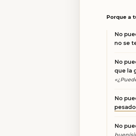
Porque a t
No pued
no se t
No pued
que la
«¿Puede
No pued
pesado,
No pued
buenísim