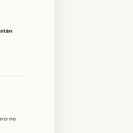
están
ero no