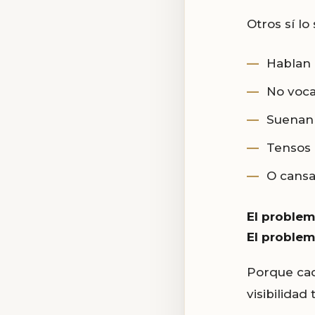
Otros sí lo
Hablan 
No voca
Suenan
Tensos 
O cansa
El problem
El proble
Porque cad
visibilidad 