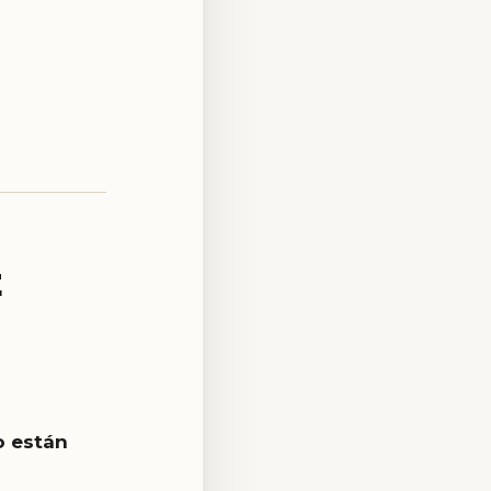
E
o están