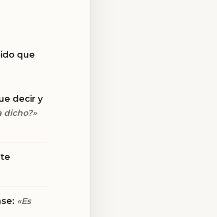
pido que
ue decir y
 dicho?»
lte
nse:
«Es