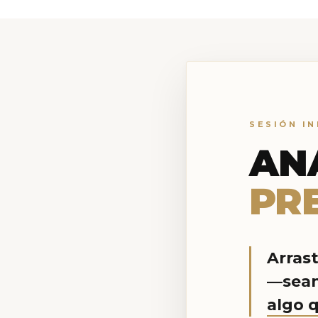
SESIÓN IN
AN
PR
Arrast
—sean 
algo 