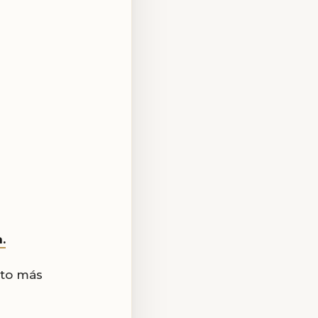
.
nto más